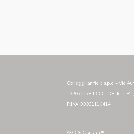
Cariaggi lanificio s.p.a. - Via A
+390721784000 - C.F. Iscr. Reg
P.IVA 00031110414
©2026 Cariaggi®